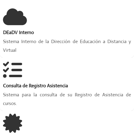
p
a
n
t
e
DEaDV Interno
s
,
Sistema Interno de la Dirección de Educación a Distancia y
i
Virtual
m
p
u
l
s
Consulta de Registro Asistencia
a
n
Sistema para la consulta de su Registro de Asistencia de
d
cursos.
o
s
u
d
e