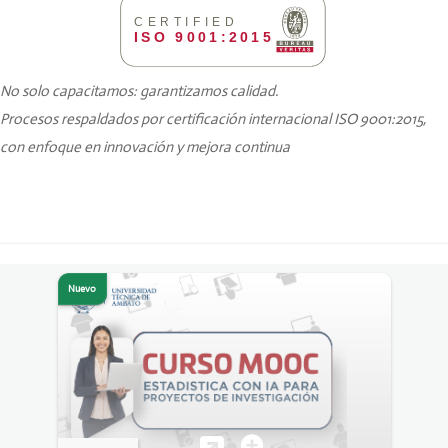
CERTIFIED
ISO 9001:2015
No solo capacitamos: garantizamos calidad.
Procesos respaldados por certificación internacional ISO 9001:2015,
con enfoque en innovación y mejora continua
N
O
T
I
C
I
A
S
S
Nuevo
e
g