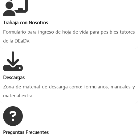
n
u
n
Trabaja con Nosotros
e
n
Formulario para ingreso de hoja de vida para posibles tutores
t
de la DEaDV.
o
r
n
o
c
o
Descargas
l
Zona de material de descarga como: formularios, manuales y
a
material extra.
b
o
r
a
t
i
Preguntas Frecuentes
v