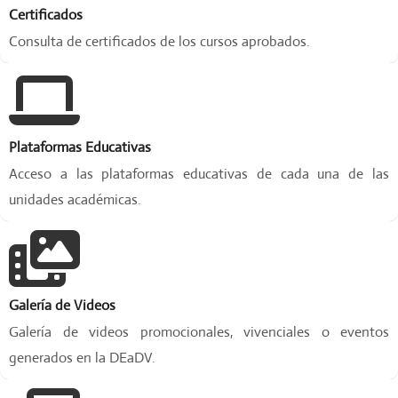
s
Certificados
a
Consulta de certificados de los cursos aprobados.
r
r
o
l
l
Plataformas Educativas
o
p
Acceso a las plataformas educativas de cada una de las
r
unidades académicas.
o
f
e
s
i
Galería de Videos
o
n
Galería de videos promocionales, vivenciales o eventos
a
generados en la DEaDV.
l
e