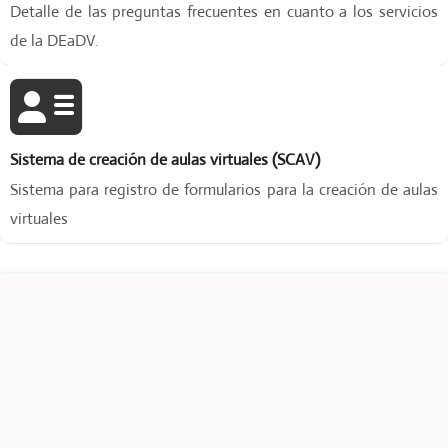
Detalle de las preguntas frecuentes en cuanto a los servicios
o
de la DEaDV.
y
d
i
n
á
m
Sistema de creación de aulas virtuales (SCAV)
i
Sistema para registro de formularios para la creación de aulas
c
virtuales
o
.