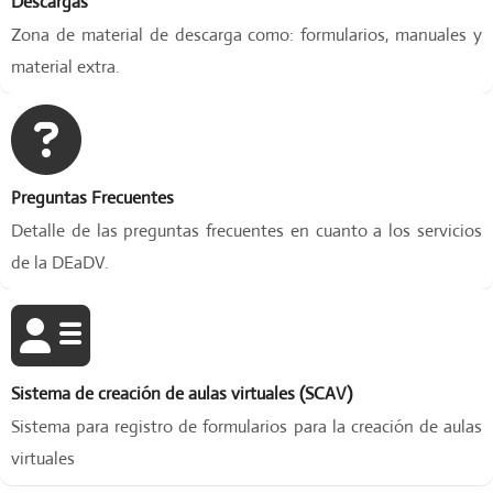
Descargas
l
Zona de material de descarga como: formularios, manuales y
a
material extra.
b
o
r
a
t
i
Preguntas Frecuentes
v
Detalle de las preguntas frecuentes en cuanto a los servicios
o
de la DEaDV.
y
d
i
n
á
m
Sistema de creación de aulas virtuales (SCAV)
i
Sistema para registro de formularios para la creación de aulas
c
virtuales
o
.