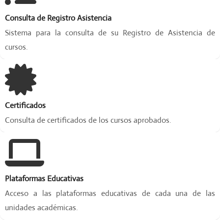
s
Consulta de Registro Asistencia
a
n
Sistema para la consulta de su Registro de Asistencia de
d
cursos.
o
s
u
d
e
s
Certificados
a
Consulta de certificados de los cursos aprobados.
r
r
o
l
l
Plataformas Educativas
o
p
Acceso a las plataformas educativas de cada una de las
r
unidades académicas.
o