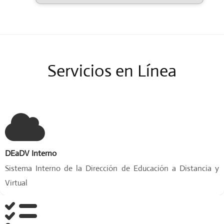
o
s
p
a
r
t
Servicios en Línea
i
c
i
p
a
n
t
e
DEaDV Interno
s
,
Sistema Interno de la Dirección de Educación a Distancia y
i
Virtual
m
p
u
l