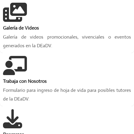
f
e
s
i
Galería de Videos
o
n
Galería de videos promocionales, vivenciales o eventos
a
generados en la DEaDV.
l
e
n
u
n
Trabaja con Nosotros
e
n
Formulario para ingreso de hoja de vida para posibles tutores
t
de la DEaDV.
o
r
n
o
c
o